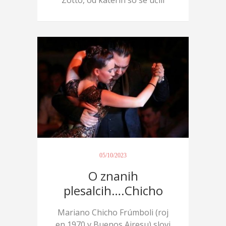
Zotto, od katerih so se učili
otr...
05/10/2023
O znanih
plesalcih….Chicho
Mariano Chicho Frúmboli (roj
en 1970 v Buenos Airesu) slovi