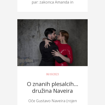
par: zakonca Amanda in
Adria...
06/10/2023
O znanih plesalcih…
družina Naveira
Oče Gustavo Naveira (rojen