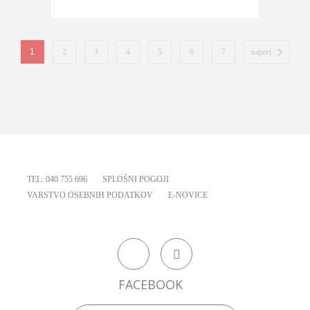
tang...
1
2
3
4
5
6
7
naprej
TEL: 040 755 696
SPLOŠNI POGOJI
VARSTVO OSEBNIH PODATKOV
E-NOVICE
FACEBOOK