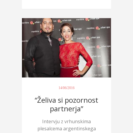
žen...
14/06/2016
“Želiva si pozornost
partnerja”
Intervju z vrhunskima
plesalcema argentinskega