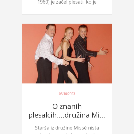
1960) je začel plesati, ko je
ime...
06/10/2023
O znanih
plesalcih….družina Mi...
Starša iz družine Missé nista