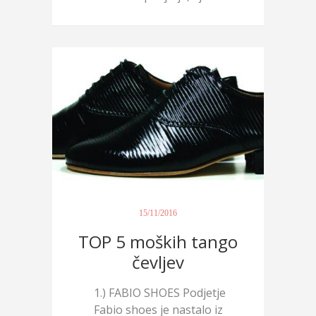
več...
15/11/2016
TOP 5 moških tango
čevljev
1.) FABIO SHOES Podjetje
Fabio shoes je nastalo iz