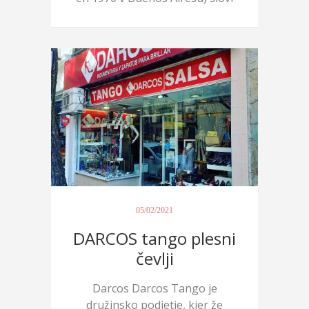
ko...
05/02/2021
DARCOS tango plesni
čevlji
Darcos Darcos Tango je
družinsko podjetje, kjer že