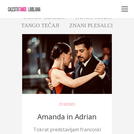
BUENOS AIRES
MILONGA
ŠPANŠČINA
TANGO GLASBA
TANGO MODA
TANGO TEČAJI
ZNANI PLESALCI
25/10/2023
Amanda in Adrian
Tokrat predstavljam francoski