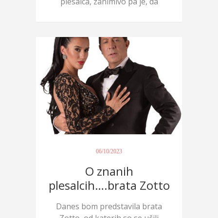
plesalca, zanimivo pa je, da
se...
06/10/2023
O znanih
plesalcih….brata Zotto
Danes bom predstavila brata