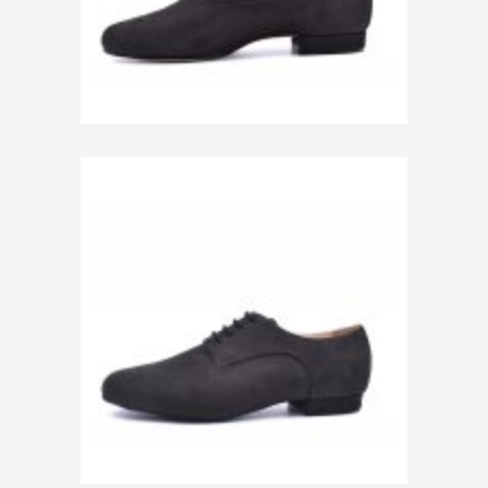
150,00
€
150,00
€