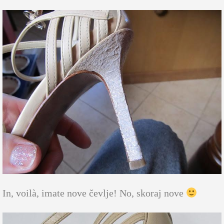
In, voilà, imate nove čevlje! No, skoraj nove