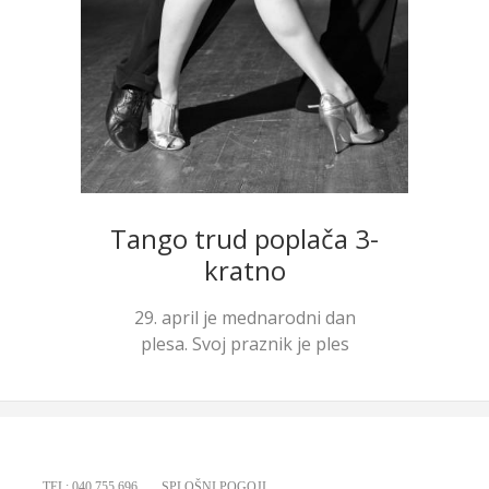
Tango trud poplača 3-
kratno
29. april je mednarodni dan
plesa. Svoj praznik je ples
dobil...
TEL: 040 755 696
SPLOŠNI POGOJI