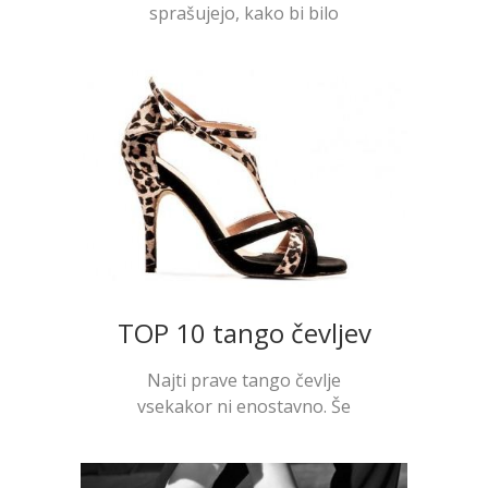
sprašujejo, kako bi bilo
najbolje...
TOP 10 tango čevljev
Najti prave tango čevlje
vsekakor ni enostavno. Še
pos...